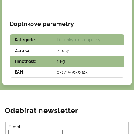
Doplňkové parametry
Kategorie
:
Doplňky do koupelny
Záruka
:
2 roky
Hmotnost
:
1 kg
EAN
:
8717459656925
Odebírat newsletter
E-mail