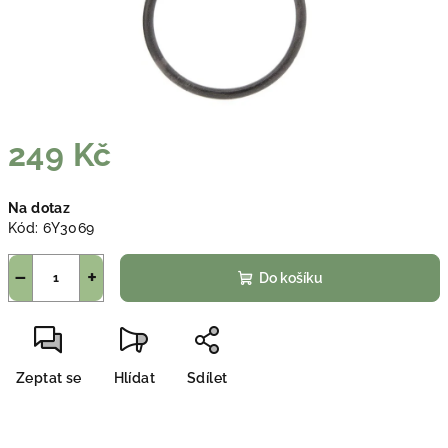
249 Kč
Měrná
Na dotaz
cena:
Kód:
6Y3069
−
+
Do košíku
Zeptat se
Hlídat
Sdílet