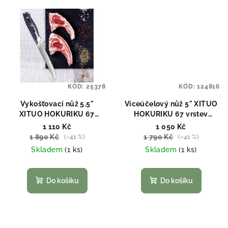
KÓD:
25378
KÓD:
124816
Vykošťovací nůž 5.5"
Víceúčelový nůž 5" XITUO
XITUO HOKURIKU 67
HOKURIKU 67 vrstev
vrstev damaškové oceli
damaškové oceli
1 110 Kč
1 050 Kč
1 890 Kč
1 790 Kč
(–41 %)
(–41 %)
Skladem
(1 ks)
Skladem
(1 ks)
Do košíku
Do košíku