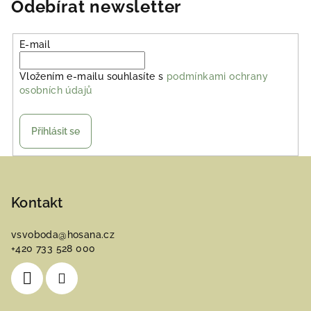
Odebírat newsletter
E-mail
Vložením e-mailu souhlasíte s
podmínkami ochrany
osobních údajů
Přihlásit se
Z
á
p
Kontakt
a
vsvoboda
@
hosana.cz
t
+420 733 528 000
í