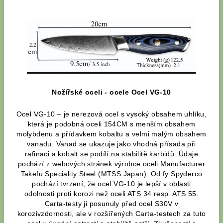
Nožířské oceli - ocele Ocel VG-10
Ocel VG-10 – je nerezová ocel s vysoký obsahem uhlíku,
která je podobná oceli 154CM s menším obsahem
molybdenu a přídavkem kobaltu a velmi malým obsahem
vanadu. Vanad se ukazuje jako vhodná přísada při
rafinaci a kobalt se podílí na stabilitě karbidů. Údaje
pochází z webových stránek výrobce oceli Manufacturer
Takefu Speciality Steel (MTSS Japan). Od fy Spyderco
pochází tvrzení, že ocel VG-10 je lepší v oblasti
odolnosti proti korozi než oceli ATS 34 resp. ATS 55.
Carta-testy ji posunuly před ocel S30V v
korozivzdornosti, ale v rozšířených Carta-testech za tuto