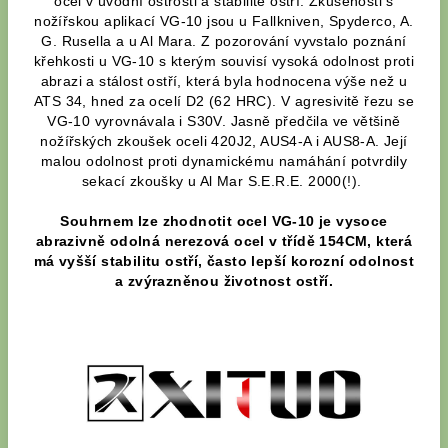
ocel v úvodní ostrosti a stabilitě ostří. Zkušenosti s
nožířskou aplikací VG-10 jsou u Fallkniven, Spyderco, A.
G. Rusella a u Al Mara. Z pozorování vyvstalo poznání
křehkosti u VG-10 s kterým souvisí vysoká odolnost proti
abrazi a stálost ostří, která byla hodnocena výše než u
ATS 34, hned za ocelí D2 (62 HRC). V agresivitě řezu se
VG-10 vyrovnávala i S30V. Jasně předčila ve většině
nožířských zkoušek oceli 420J2, AUS4-A i AUS8-A. Její
malou odolnost proti dynamickému namáhání potvrdily
sekací zkoušky u Al Mar S.E.R.E. 2000(!).
Souhrnem lze zhodnotit ocel VG-10 je vysoce
abrazivně odolná nerezová ocel v třídě 154CM, která
má vyšší stabilitu ostří, často lepší korozní odolnost
a zvýrazněnou životnost ostří.