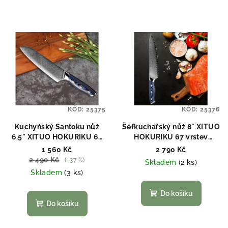
KÓD:
25375
KÓD:
25376
Kuchyňský Santoku nůž
Šéfkuchařský nůž 8" XITUO
6.5" XITUO HOKURIKU 67
HOKURIKU 67 vrstev
vrstev damaškové oceli
damaškové oceli
1 560 Kč
2 790 Kč
2 490 Kč
(–37 %)
Skladem
(2 ks)
Skladem
(3 ks)
Do košíku
Do košíku