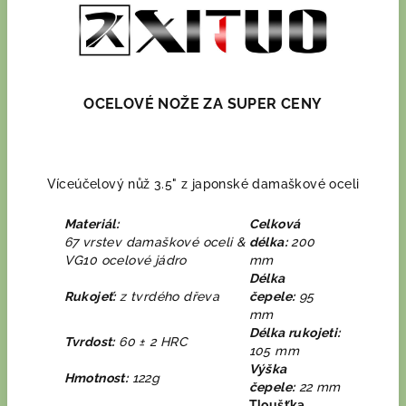
OCELOVÉ NOŽE ZA SUPER CENY
Víceúčelový nůž 3.5" z japonské damaškové oceli
Materiál:
Celková
67
vrstev damaškové oceli &
délka:
200
VG10 ocelové jádro
mm
Délka
Rukojeť:
z tvrdého dřeva
čepele:
95
mm
Délka rukojeti:
Tvrdost:
60 ± 2 HRC
105 mm
Výška
Hmotnost:
122g
čepele:
22 mm
Tloušťka