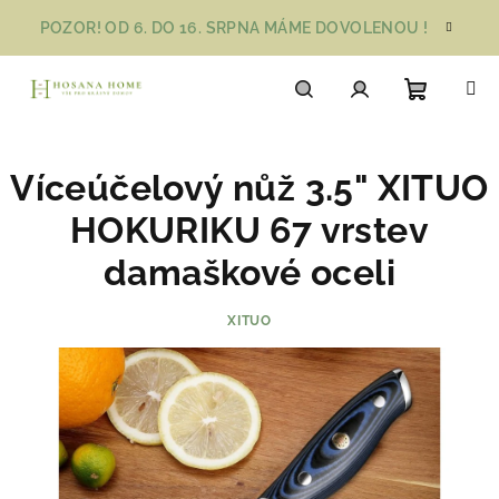
Přejít
POZOR! OD 6. DO 16. SRPNA MÁME DOVOLENOU !
na
obsah
Nákupn
Hledat
Přihlášení
Víceúčelový nůž 3.5" XITUO
košík
HOKURIKU 67 vrstev
damaškové oceli
XITUO