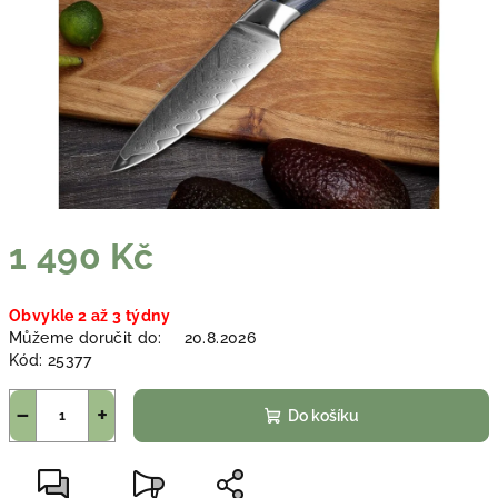
1 490 Kč
Měrná
Obvykle 2 až 3 týdny
cena:
Můžeme doručit do:
20.8.2026
Kód:
25377
−
+
Do košíku