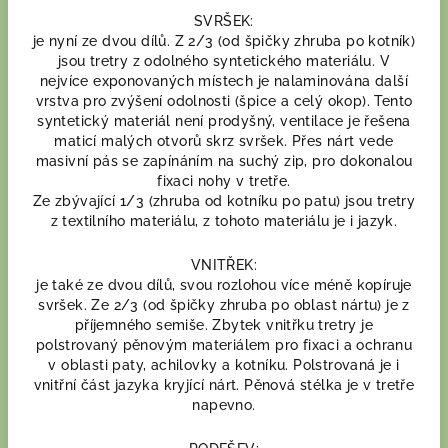
SVRŠEK:
je nyní ze dvou dílů. Z 2/3 (od špičky zhruba po kotník)
jsou tretry z odolného syntetického materiálu. V
nejvíce exponovaných místech je nalaminována další
vrstva pro zvýšení odolnosti (špice a celý okop). Tento
syntetický materiál není prodyšný, ventilace je řešena
maticí malých otvorů skrz svršek. Přes nárt vede
masivní pás se zapínáním na suchý zip, pro dokonalou
fixaci nohy v tretře.
Ze zbývající 1/3 (zhruba od kotníku po patu) jsou tretry
z textilního materiálu, z tohoto materiálu je i jazyk.
VNITŘEK:
je také ze dvou dílů, svou rozlohou více méně kopíruje
svršek. Ze 2/3 (od špičky zhruba po oblast nártu) je z
příjemného semiše. Zbytek vnitřku tretry je
polstrovaný pěnovým materiálem pro fixaci a ochranu
v oblasti paty, achilovky a kotníku. Polstrovaná je i
vnitřní část jazyka kryjící nárt. Pěnová stélka je v tretře
napevno.