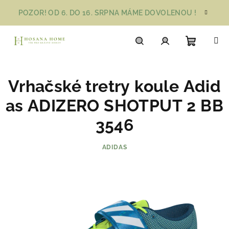
Přejít
POZOR! OD 6. DO 16. SRPNA MÁME DOVOLENOU !
na
obsah
Nákupn
Hledat
Přihlášení
Vrhačské tretry koule Adid
košík
as ADIZERO SHOTPUT 2 BB
3546
ADIDAS