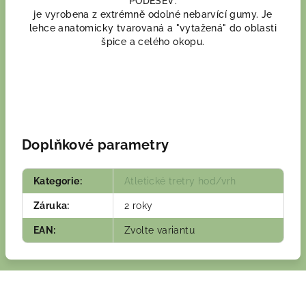
PODEŠEV:
je vyrobena z extrémně odolné nebarvící gumy. Je
lehce anatomicky tvarovaná a "vytažená" do oblasti
špice a celého okopu.
Doplňkové parametry
Kategorie
:
Atletické tretry hod/vrh
Záruka
:
2 roky
EAN
:
Zvolte variantu