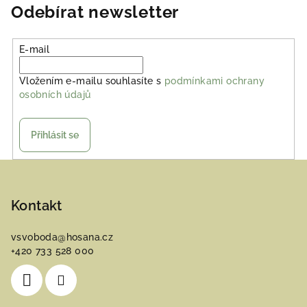
Odebírat newsletter
E-mail
Vložením e-mailu souhlasíte s
podmínkami ochrany
osobních údajů
Přihlásit se
Z
á
p
Kontakt
a
vsvoboda
@
hosana.cz
t
+420 733 528 000
í