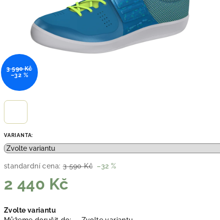
3 590 Kč
–32 %
VARIANTA:
standardní cena:
3 590 Kč
–32 %
2 440 Kč
Měrná
Zvolte variantu
cena: