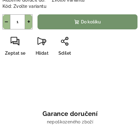
Můžeme doručit do:
Zvolte variantu
Kód:
Zvolte variantu
−
+
Do košíku
Zeptat se
Hlídat
Sdílet
Garance doručení
nepoškozeného zboží