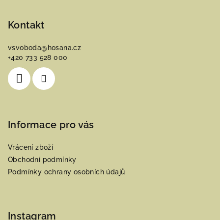
á
p
Kontakt
a
vsvoboda
@
hosana.cz
t
+420 733 528 000
í
Informace pro vás
Vrácení zboží
Obchodní podmínky
Podmínky ochrany osobních údajů
Instagram