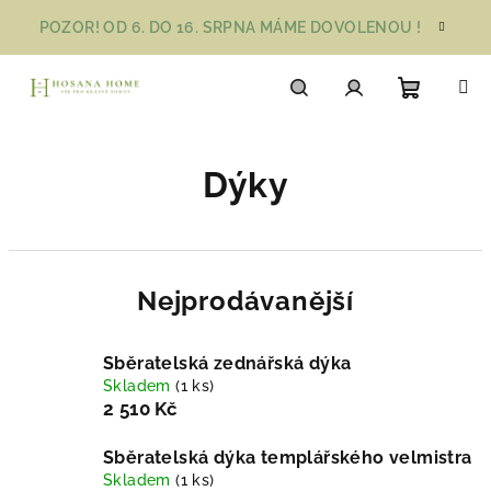
Přejít
POZOR! OD 6. DO 16. SRPNA MÁME DOVOLENOU !
na
obsah
Nákupn
Hledat
Přihlášení
Dýky
košík
Nejprodávanější
Sběratelská zednářská dýka
Skladem
(1 ks)
2 510 Kč
Sběratelská dýka templářského velmistra
Skladem
(1 ks)