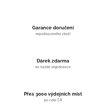
á
d
a
c
í
Garance doručení
p
nepoškozeného zboží
r
v
k
y
v
Dárek zdarma
ý
ke každé objednávce
p
i
s
u
Přes 3000 výdejních míst
po celé ČR