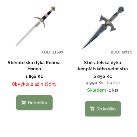
KÓD:
11687
KÓD:
M733
Sběratelská dýka Robina
Sběratelská dýka
Hooda
templářského velmistra
1 890 Kč
2 650 Kč
4 990 Kč
(–46 %)
Obvykle 2 až 3 týdny
Skladem
(1 ks)
Do košíku
Do košíku