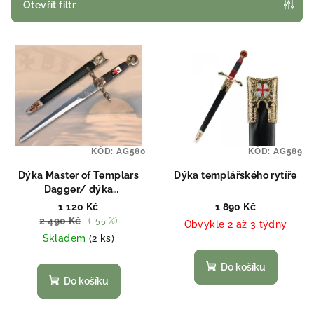
p
Otevřít filtr
r
V
o
ý
d
p
u
i
k
s
t
p
ů
KÓD:
AG580
KÓD:
AG589
r
o
Dýka Master of Templars
Dýka templářského rytíře
Dagger/ dýka
d
templářského mistra
1 120 Kč
1 890 Kč
u
2 490 Kč
(–55 %)
Obvykle 2 až 3 týdny
k
Skladem
(2 ks)
t
Do košíku
ů
Do košíku