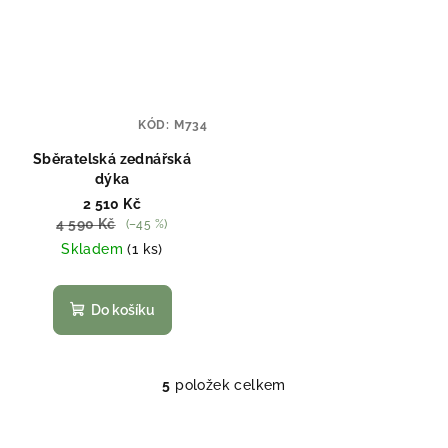
KÓD:
M734
Sběratelská zednářská
dýka
2 510 Kč
4 590 Kč
(–45 %)
Skladem
(1 ks)
Do košíku
5
položek celkem
O
v
l