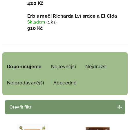
420 Kč
Erb s meči Richarda Lví srdce a El Cida
Skladem
(1 ks)
910 Kč
Ř
a
Doporučujeme
Nejlevnější
Nejdražší
z
e
Nejprodávanější
Abecedně
n
í
p
Otevřít filtr
r
V
o