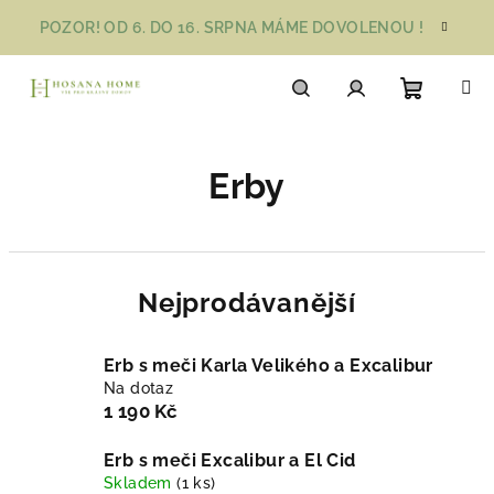
Přejít
POZOR! OD 6. DO 16. SRPNA MÁME DOVOLENOU !
na
obsah
Nákupn
Hledat
Přihlášení
Erby
košík
Nejprodávanější
Erb s meči Karla Velikého a Excalibur
Na dotaz
1 190 Kč
Erb s meči Excalibur a El Cid
Skladem
(1 ks)