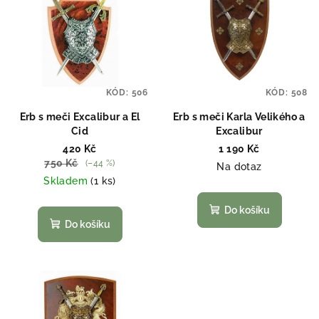
ý
d
p
u
i
k
s
t
p
ů
KÓD:
506
KÓD:
508
r
o
Erb s meči Excalibur a El
Erb s meči Karla Velikého a
Cid
Excalibur
d
420 Kč
1 190 Kč
u
750 Kč
(–44 %)
Na dotaz
k
Skladem
(1 ks)
t
Do košíku
ů
Do košíku