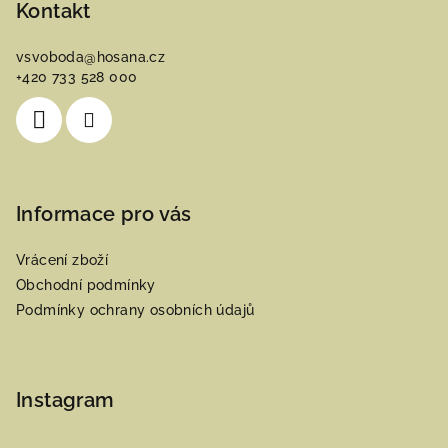
p
Kontakt
a
vsvoboda
@
hosana.cz
t
+420 733 528 000
í
Informace pro vás
Vrácení zboží
Obchodní podmínky
Podmínky ochrany osobních údajů
Instagram