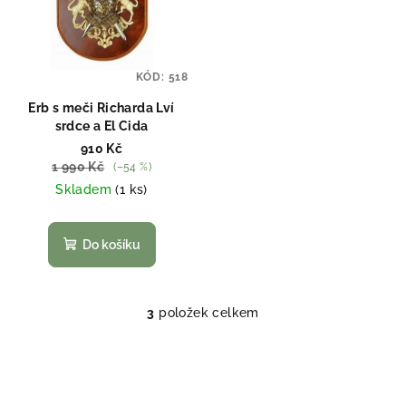
KÓD:
518
Erb s meči Richarda Lví
srdce a El Cida
910 Kč
1 990 Kč
(–54 %)
Skladem
(1 ks)
Do košíku
3
položek celkem
O
v
l
á
d