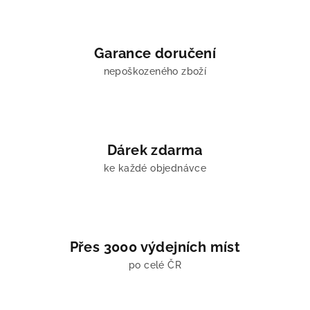
a
c
í
Garance doručení
p
nepoškozeného zboží
r
v
k
y
v
Dárek zdarma
ý
ke každé objednávce
p
i
s
u
Přes 3000 výdejních míst
po celé ČR