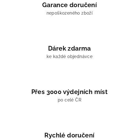
í
Garance doručení
p
nepoškozeného zboží
r
v
k
y
v
Dárek zdarma
ý
ke každé objednávce
p
i
s
u
Přes 3000 výdejních míst
po celé ČR
Rychlé doručení