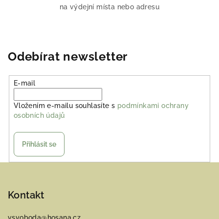
na výdejní místa nebo adresu
Odebírat newsletter
E-mail
Vložením e-mailu souhlasíte s
podmínkami ochrany
osobních údajů
Přihlásit se
Z
á
p
Kontakt
a
vsvoboda
@
hosana.cz