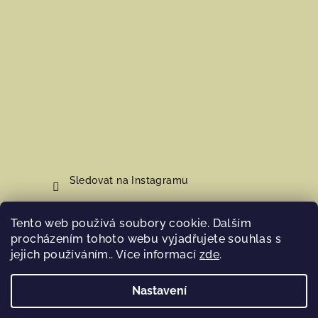
Sledovat na Instagramu
Tento web používá soubory cookie. Dalším
Nákupní košík
procházením tohoto webu vyjadřujete souhlas s
jejich používáním.. Více informací
zde
.
0
ks /
0 Kč
Nastavení