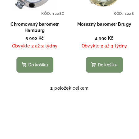
s
t
p
ů
KÓD:
1228C
KÓD:
1228
r
o
Chromovaný barometr
Mosazný barometr Brugy
Hamburg
d
5 990 Kč
4 990 Kč
u
Obvykle 2 až 3 týdny
Obvykle 2 až 3 týdny
k
t
Do košíku
Do košíku
ů
2
položek celkem
O
v
l
á
d
a
c