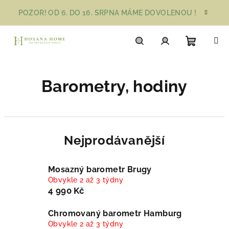
Přejít
POZOR! OD 6. DO 16. SRPNA MÁME DOVOLENOU !
na
obsah
Nákupn
Hledat
Přihlášení
Barometry, hodiny
košík
Nejprodávanější
Mosazný barometr Brugy
Obvykle 2 až 3 týdny
4 990 Kč
Chromovaný barometr Hamburg
Obvykle 2 až 3 týdny