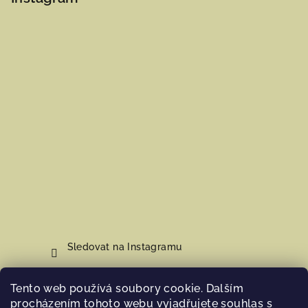
Sledovat na Instagramu
Tento web používá soubory cookie. Dalším
Nákupní košík
procházením tohoto webu vyjadřujete souhlas s