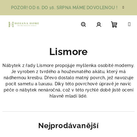
Přejít
POZOR! OD 6. DO 16. SRPNA MÁME DOVOLENOU !
na
obsah
Nákupn
Hledat
Přihlášení
Lismore
košík
Nábytek z řady Lismore propojuje myšlenka osobité moderny.
Je vyroben z tvrdého a houževnatého akátu, který má
nádhernou kresbu. Dřevo dostalo matný povrch, jež navozuje
pocit sametu a luxusu. Díky této povrchové úpravě je navíc
péče o nábytek nenáročná, což v této rychlé době jistě ocení
hlavně mladí lidé.
Nejprodávanější