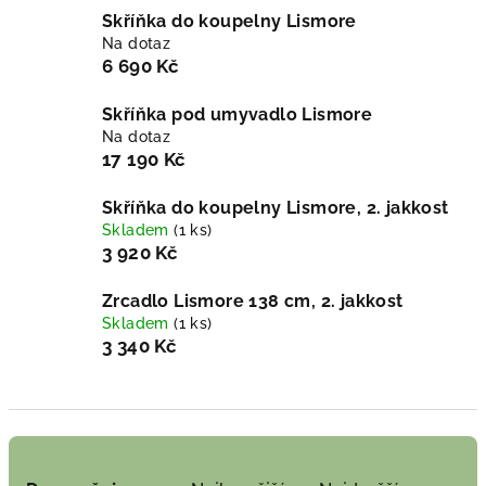
Skříňka do koupelny Lismore
Na dotaz
6 690 Kč
Skříňka pod umyvadlo Lismore
Na dotaz
17 190 Kč
Skříňka do koupelny Lismore, 2. jakkost
Skladem
(1 ks)
3 920 Kč
Zrcadlo Lismore 138 cm, 2. jakkost
Skladem
(1 ks)
3 340 Kč
Ř