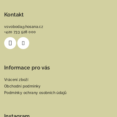
Z
á
p
Kontakt
a
vsvoboda
@
hosana.cz
t
+420 733 528 000
í
Informace pro vás
Vrácení zboží
Obchodní podmínky
Podmínky ochrany osobních údajů
Instagram