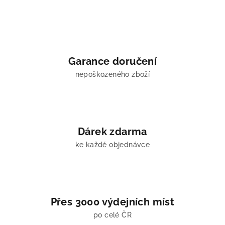
á
d
a
c
í
Garance doručení
p
nepoškozeného zboží
r
v
k
y
v
Dárek zdarma
ý
ke každé objednávce
p
i
s
u
Přes 3000 výdejních míst
po celé ČR