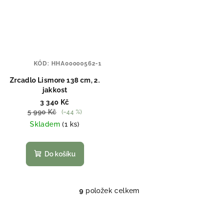
KÓD:
HHA00000562-1
Zrcadlo Lismore 138 cm, 2.
jakkost
3 340 Kč
5 990 Kč
(–44 %)
Skladem
(1 ks)
Do košíku
9
položek celkem
O
v
l