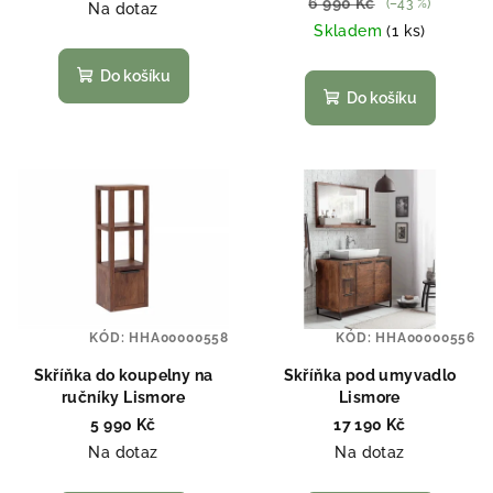
u
6 990 Kč
(–43 %)
Na dotaz
k
Skladem
(1 ks)
t
Do košíku
ů
Do košíku
KÓD:
HHA00000558
KÓD:
HHA00000556
Skříňka do koupelny na
Skříňka pod umyvadlo
ručníky Lismore
Lismore
5 990 Kč
17 190 Kč
Na dotaz
Na dotaz