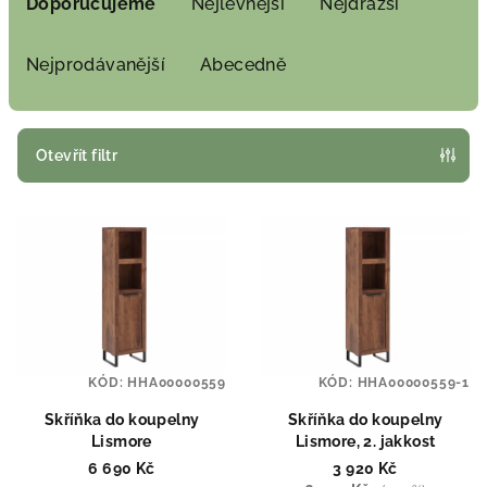
a
Doporučujeme
Nejlevnější
Nejdražší
z
e
Nejprodávanější
Abecedně
n
í
p
Otevřít filtr
r
V
o
ý
d
p
u
i
k
s
t
p
ů
KÓD:
HHA00000559
KÓD:
HHA00000559-1
r
o
Skříňka do koupelny
Skříňka do koupelny
Lismore
Lismore, 2. jakkost
d
6 690 Kč
3 920 Kč