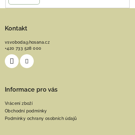
Z
á
p
Kontakt
a
vsvoboda
@
hosana.cz
t
+420 733 528 000
í
Informace pro vás
Vrácení zboží
Obchodní podmínky
Podmínky ochrany osobních údajů