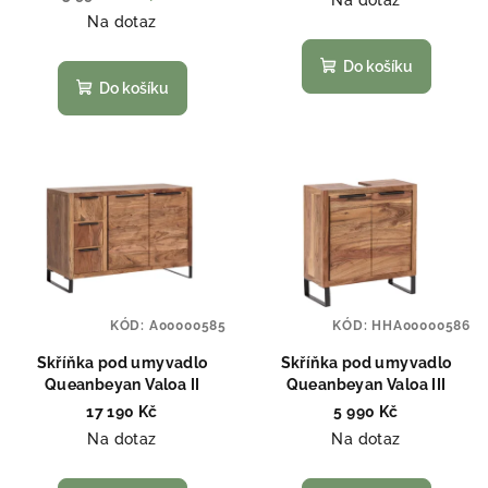
Na dotaz
k
Na dotaz
t
Do košíku
ů
Do košíku
KÓD:
A00000585
KÓD:
HHA00000586
Skříňka pod umyvadlo
Skříňka pod umyvadlo
Queanbeyan Valoa II
Queanbeyan Valoa III
17 190 Kč
5 990 Kč
Na dotaz
Na dotaz