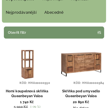
z
e
Nejprodávanější
Abecedně
n
í
p
Otevřít filtr
r
V
o
ý
d
p
u
i
k
s
t
p
ů
KÓD:
HHA00000550
KÓD:
HHA00000584
r
o
Horní koupelnová skříňka
Skříňka pod umyvadlo
Queanbeyan Valoa
Queanbeyan Valoa
d
1 740 Kč
20 890 Kč
u
5 990 Kč
(–70 %)