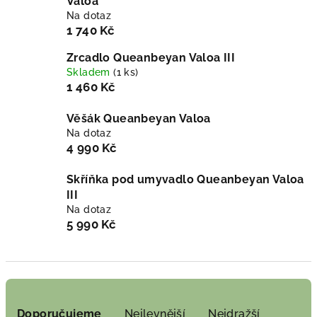
Valoa
Na dotaz
1 740 Kč
Zrcadlo Queanbeyan Valoa III
Skladem
(1 ks)
1 460 Kč
Věšák Queanbeyan Valoa
Na dotaz
4 990 Kč
Skříňka pod umyvadlo Queanbeyan Valoa
III
Na dotaz
5 990 Kč
Ř
a
Doporučujeme
Nejlevnější
Nejdražší