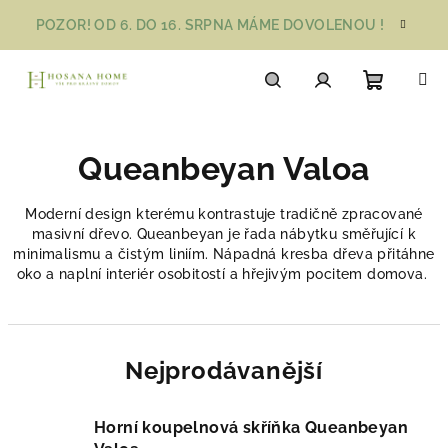
Přejít
POZOR! OD 6. DO 16. SRPNA MÁME DOVOLENOU !
na
obsah
Nákupn
Hledat
Přihlášení
Queanbeyan Valoa
košík
Moderní design kterému kontrastuje tradičně zpracované
masivní dřevo. Queanbeyan je řada nábytku směřující k
minimalismu a čistým liniím. Nápadná kresba dřeva přitáhne
oko a naplní interiér osobitostí a hřejivým pocitem domova.
Nejprodávanější
Horní koupelnová skříňka Queanbeyan