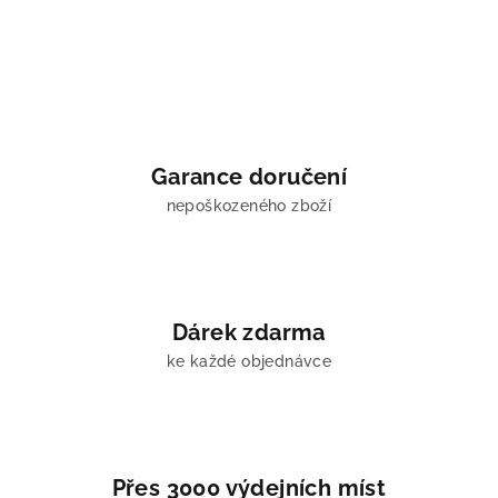
v
l
á
d
a
c
í
Garance doručení
p
nepoškozeného zboží
r
v
k
y
v
Dárek zdarma
ý
ke každé objednávce
p
i
s
u
Přes 3000 výdejních míst