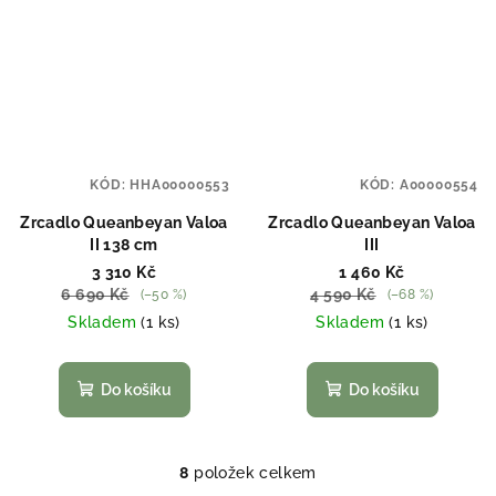
KÓD:
HHA00000553
KÓD:
A00000554
Zrcadlo Queanbeyan Valoa
Zrcadlo Queanbeyan Valoa
II 138 cm
III
3 310 Kč
1 460 Kč
6 690 Kč
4 590 Kč
(–50 %)
(–68 %)
Skladem
(1 ks)
Skladem
(1 ks)
Do košíku
Do košíku
8
položek celkem
O