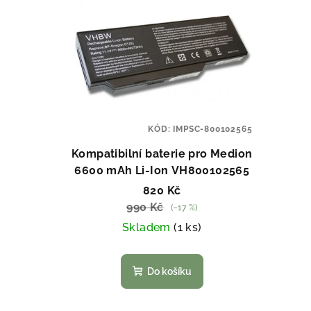
ý
p
p
r
i
o
s
d
p
u
KÓD:
IMPSC-800102565
r
k
Kompatibilní baterie pro Medion
o
t
6600 mAh Li-Ion VH800102565
820 Kč
d
ů
990 Kč
(–17 %)
u
Skladem
(1 ks)
k
Do košíku
t
ů