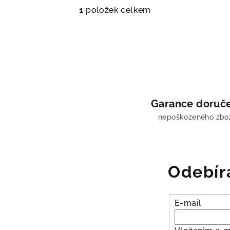
1
položek celkem
O
v
l
á
d
a
c
Garance doruč
í
nepoškozeného zbo
p
r
v
Odebír
k
y
v
E-mail
ý