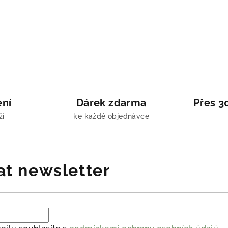
ení
Dárek zdarma
Přes 3
ží
ke každé objednávce
at newsletter