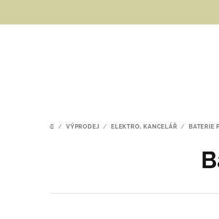
Přejít
na
obsah
/
VÝPRODEJ
/
ELEKTRO, KANCELÁŘ
/
BATERIE
DOMŮ
B