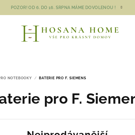
POZOR! OD 6. DO 16. SRPNA MÁME DOVOLENOU !
 PRO NOTEBOOKY
/
BATERIE PRO F. SIEMENS
aterie pro F. Sieme
Nejprodávanější