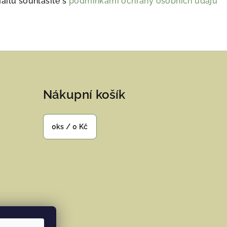
ailu souhlasíte s
podmínkami ochrany osobních údajů
Nákupní košík
0
ks /
0 Kč