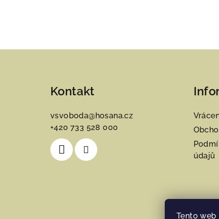
Z
á
Kontakt
Info
p
a
vsvoboda
@
hosana.cz
Vrácen
+420 733 528 000
t
Obcho
Podmí
í
údajů
Tento web 