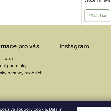
p
Vložením e-m
i
s
Přihlásit se
u
rmace pro vás
Instagram
í zboží
dní podmínky
nky ochrany osobních
používá soubory cookie. Dalším