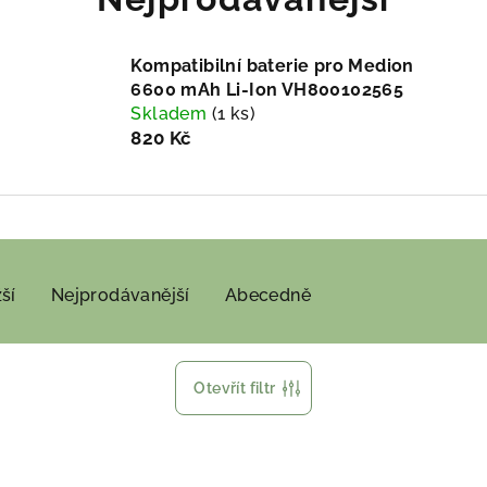
Kompatibilní baterie pro Medion
6600 mAh Li-Ion VH800102565
Skladem
(1 ks)
820 Kč
ší
Nejprodávanější
Abecedně
Otevřít filtr