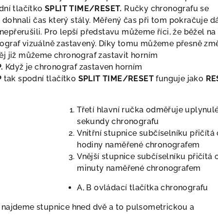
ní tlačítko
SPLIT TIME/RESET.
Ručky chronografu se
dohnali čas který stály. Měřený čas při tom pokračuje d
epřerušili. Pro lepší představu můžeme říci, že běžel na
nograf vizuálně zastavený. Díky tomu můžeme přesně změř
něj již můžeme chronograf zastavit horním
.
Když je chronograf zastaven horním
P
tak spodní tlačítko
SPLIT TIME/RESET
funguje jako
RE
Třetí hlavní ručka odměřuje uplynul
sekundy chronografu
Vnitřní stupnice subčíselníku přičítá
hodiny naměřené chronografem
Vnější stupnice subčíselníku přičítá 
minuty naměřené chronografem
A, B ovládací tlačítka chronografu
u najdeme stupnice hned dvě a to pulsometrickou a