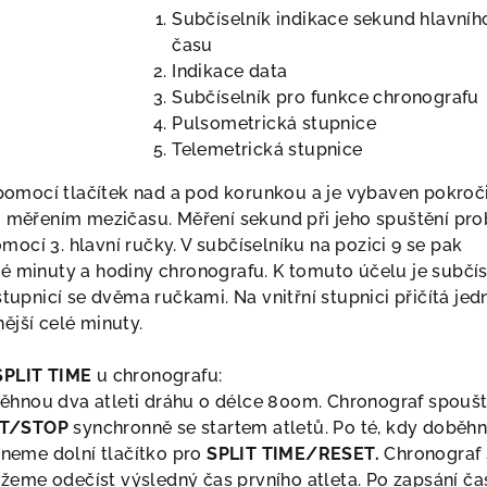
Subčíselník indikace sekund hlavníh
času
Indikace data
Subčíselník pro funkce chronografu
Pulsometrická stupnice
Telemetrická stupnice
pomocí tlačítek nad a pod korunkou a je vybaven pokroč
li měřením mezičasu. Měření sekund při jeho spuštění pro
mocí 3. hlavní ručky. V subčíselníku na pozici 9 se pak
lé minuty a hodiny chronografu. K tomuto účelu je subčís
stupnicí se dvěma ručkami. Na vnitřní stupnici přičítá jed
nější celé minuty.
SPLIT TIME
u chronografu:
běhnou dva atleti dráhu o délce 800m. Chronograf spouš
T/STOP
synchronně se startem atletů. Po té, kdy doběh
skneme dolní tlačítko pro
SPLIT
TIME/RESET.
Chronograf 
žeme odečíst výsledný čas prvního atleta. Po zapsání ča