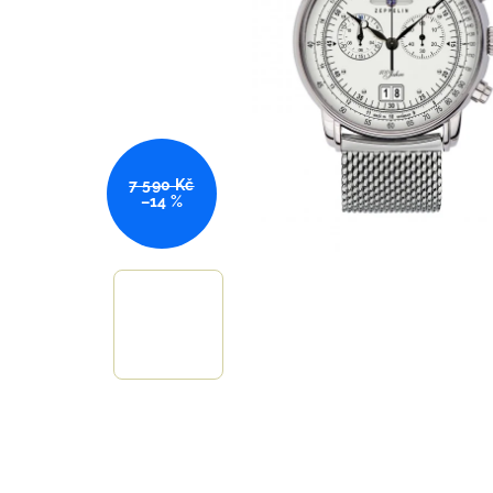
7 590 Kč
–14 %