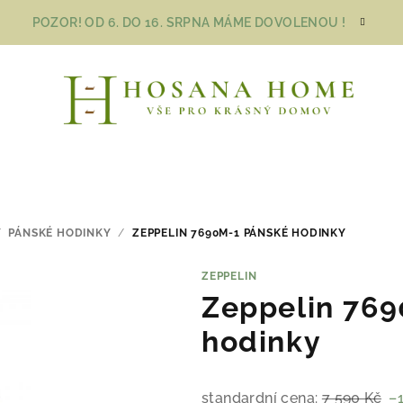
POZOR! OD 6. DO 16. SRPNA MÁME DOVOLENOU !
/
PÁNSKÉ HODINKY
/
ZEPPELIN 7690M-1 PÁNSKÉ HODINKY
ZEPPELIN
Zeppelin 76
hodinky
standardní cena:
7 590 Kč
–