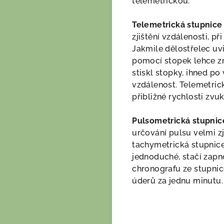
telemetrickou.
Telemetrická stupnice
zjištění vzdálenosti, p
Jakmile dělostřelec uv
pomocí stopek lehce změ
stiskl stopky, ihned po
vzdálenost. Telemetrick
přibližné rychlosti zv
Pulsometrická stupni
určování pulsu velmi z
tachymetrická stupnice,
jednoduché, stačí zapn
chronografu ze stupnic
úderů za jednu minutu.