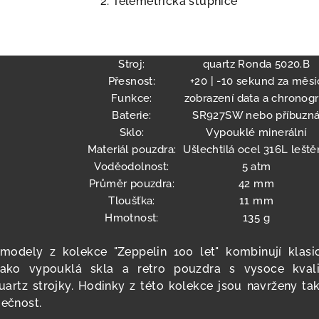
Telemetrická stupnice
Stroj:
quartz Ronda 5020.B
Přesnost:
+20 | -10 sekund za měsí
Funkce:
zobrazení data a chronogr
Baterie:
SR927SW nebo příbuzn
Sklo:
Vypouklé minerální
Materiál pouzdra:
Ušlechtilá ocel 316L leště
Voděodolnost:
5 atm
Průměr pouzdra:
42 mm
Tloušťka:
11 mm
Hmotnost:
135 g
 modely z kolekce "Zeppelin 100 let" kombinují klasi
 jako vypouklá skla a retro pouzdra s vysoce kvali
artz strojky. Hodinky z této kolekce jsou navrženy tak
mečnost.