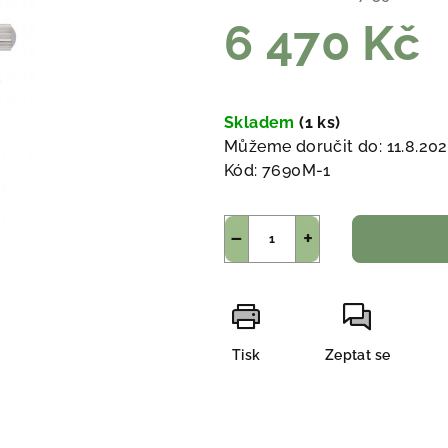
6 470 Kč
Měrná
cena:
Skladem
(1 ks)
Můžeme doručit do:
11.8.20
Kód:
7690M-1
−
+
Tisk
Zeptat se