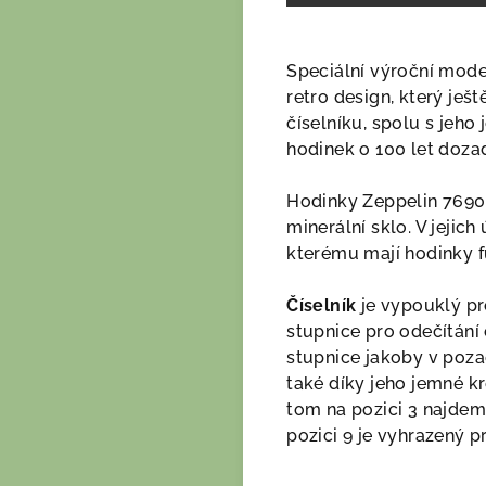
Speciální výroční model
retro design, který ješ
číselníku, spolu s jeh
hodinek o 100 let doza
Hodinky Zeppelin 7690 
minerální sklo. V jejic
kterému mají hodinky f
Číselník
je vypouklý pro
stupnice pro odečítání
stupnice jakoby v poza
také díky jeho jemné kr
tom na pozici 3 najdem
pozici 9 je vyhrazený p