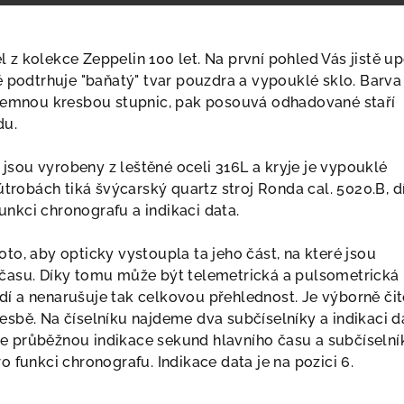
 z kolekce Zeppelin 100 let. Na první pohled Vás jistě u
tě podtrhuje "baňatý" tvar pouzdra a vypouklé sklo. Barva
o jemnou kresbou stupnic, pak posouvá odhadované staří
du.
jsou vyrobeny z leštěné oceli 316L a kryje je vypouklé
h útrobách tiká švýcarský quartz stroj Ronda cal. 5020.B, d
unkci chronografu a indikaci data.
to, aby opticky vystoupla ta jeho část, na které jsou
 času. Díky tomu může být telemetrická a pulsometrická
dí a nenarušuje tak celkovou přehlednost. Je výborně čit
esbě. Na číselníku najdeme dva subčíselníky a indikaci da
e průběžnou indikace sekund hlavního času a subčíselní
ro funkci chronografu. Indikace data je na pozici 6.