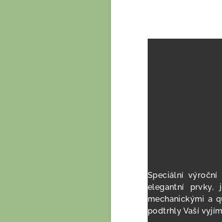
Speciální výroční
elegantní prvky,
mechanickými a qu
podtrhly Vaší vyjí