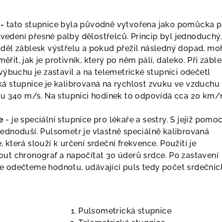
 -
tato stupnice byla původně vytvořena jako pomůcka p
ři vedení přesné palby dělostřelců. Princip byl jednoduchý.
iděl záblesk výstřelu a pokud přežil následný dopad, moh
řit, jak je protivník, který po něm pálí, daleko. Při zábl
 výbuchu je zastavil a na telemetrické stupnici odečetl
á stupnice je kalibrovaná na rychlost zvuku ve vzduchu tj
uku 340 m/s. Na stupnici hodinek to odpovídá cca 20 km/
ce
- je speciální stupnice pro lékaře a sestry. S jejíž pomoc
jednoduší. Pulsometr je vlastně speciálně kalibrovaná
 která slouží k určení srdeční frekvence. Použití je
out chronograf a napočítat 30 úderů srdce. Po zastavení
e odečteme hodnotu, udávající puls tedy počet srdečníc
Pulsometrická stupnice