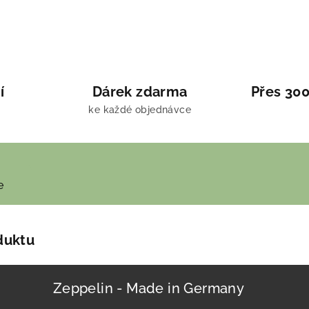
í
Dárek zdarma
Přes 300
ke každé objednávce
e
duktu
Zeppelin - Made in Germany