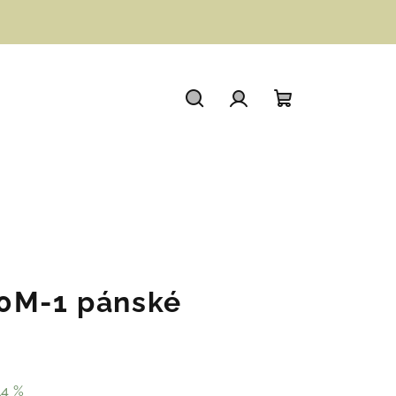
Hledat
Přihlášení
Nákupní
košík
90M-1 pánské
14 %