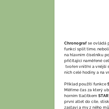
Chronograf
se ovládá 
funkcí split time, nebo
na hlavním číselníku po
přičítající naměřené ce
tvořen vnitřní a vnější 
nich celé hodiny a na v
Příklad použití funkce
Měříme čas za který u
horním tlačítkem
STAR
první atlet do cíle, sti
zastaví a my z něho mů