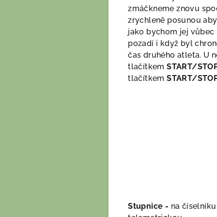
zmáčkneme znovu spod
zrychleně posunou aby 
jako bychom jej vůbec n
pozadí i když byl chro
čas druhého atleta. U 
tlačítkem
START/STOP
tlačítkem
START/STO
Stupnice -
na číselník