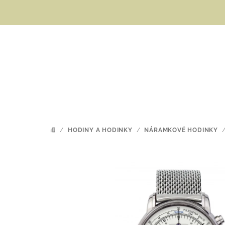
Přejít
na
obsah
/
HODINY A HODINKY
/
NÁRAMKOVÉ HODINKY
DOMŮ