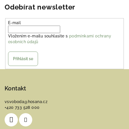
Odebírat newsletter
E-mail
Vložením e-mailu souhlasíte s
podmínkami ochrany
osobních údajů
Přihlásit se
Z
á
p
Kontakt
a
vsvoboda
@
hosana.cz
t
+420 733 528 000
í