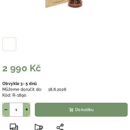
2 990 Kč
Měrná
Obvykle 3- 5 dnů
cena:
Můžeme doručit do:
18.8.2026
Kód:
R-1890
−
+
Do košíku