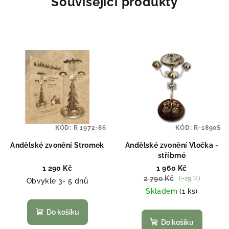
Související produkty
KÓD:
R 1972-86
KÓD:
R-1890S
Andělské zvonění Stromek
Andělské zvonění Vločka -
stříbrné
1 290 Kč
1 960 Kč
2 790 Kč
(–29 %)
Obvykle 3- 5 dnů
Skladem
(1 ks)
Do košíku
Do košíku