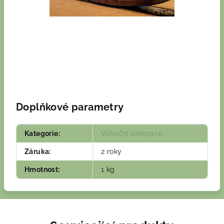
Doplňkové parametry
Kategorie
:
Vánoční dekorace
Záruka
:
2 roky
Hmotnost
:
1 kg