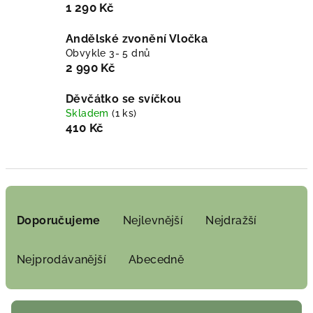
1 290 Kč
Andělské zvonění Vločka
Obvykle 3- 5 dnů
2 990 Kč
Děvčátko se svíčkou
Skladem
(1 ks)
410 Kč
Ř
a
Doporučujeme
Nejlevnější
Nejdražší
z
e
Nejprodávanější
Abecedně
n
í