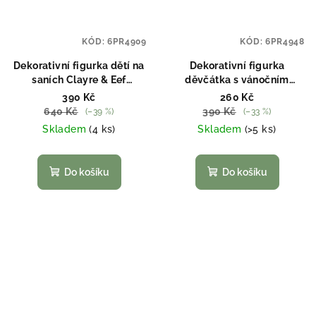
KÓD:
6PR4909
KÓD:
6PR4948
Dekorativní figurka dětí na
Dekorativní figurka
saních Clayre & Eef
děvčátka s vánočním
6PR4909
věncem Clayre & Eef
390 Kč
260 Kč
6PR4948
640 Kč
390 Kč
(–39 %)
(–33 %)
Skladem
(4 ks)
Skladem
(>5 ks)
Do košíku
Do košíku