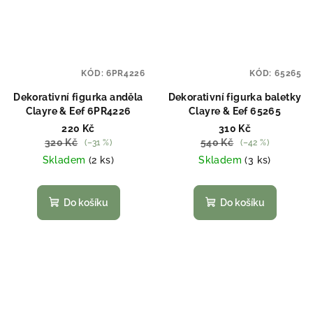
KÓD:
6PR4226
KÓD:
65265
Dekorativní figurka anděla
Dekorativní figurka baletky
Clayre & Eef 6PR4226
Clayre & Eef 65265
220 Kč
310 Kč
320 Kč
540 Kč
(–31 %)
(–42 %)
Skladem
(2 ks)
Skladem
(3 ks)
Do košíku
Do košíku