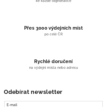
u
ke každé objednávce
Přes 3000 výdejních míst
po celé ČR
Rychlé doručení
na výdejní místa nebo adresu
Odebírat newsletter
E-mail