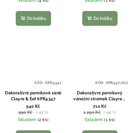
Skladem
(4 ks)
Skladem
(1 ks)
Do košíku
Do košíku
KÓD:
6PR4347
KÓD:
6PR4977GG
Dekorativní perníkové sáně
Dekorativní perníkový
Clayre & Eef 6PR4347
vánoční stromek Clayre &
Eef 6PR4977GG
540 Kč
710 Kč
990 Kč
1 290 Kč
(–45 %)
(–44 %)
Skladem
(2 ks)
Skladem
(1 ks)