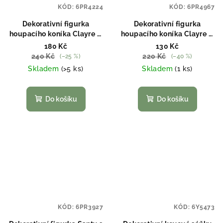
KÓD:
6PR4224
KÓD:
6PR4967
Dekorativní figurka
Dekorativní figurka
houpacího koníka Clayre &
houpacího koníka Clayre &
Eef 6PR4224
Eef 6PR4967
180 Kč
130 Kč
240 Kč
220 Kč
(–25 %)
(–40 %)
Skladem
(>5 ks)
Skladem
(1 ks)
Do košíku
Do košíku
KÓD:
6PR3927
KÓD:
6Y5473