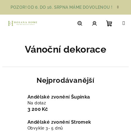
Přejít
POZOR! OD 6. DO 16. SRPNA MÁME DOVOLENOU !
na
obsah
Nákupn
Hledat
Přihlášení
Vánoční dekorace
košík
Nejprodávanější
Andělské zvonění Šupinka
Na dotaz
3 200 Kč
Andělské zvonění Stromek
Obvykle 3- 5 dnů