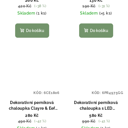
260 Kč
130 Kč
420 Kč
190 Kč
(–38 %)
(–31 %)
Skladem
(1 ks)
Skladem
(>5 ks)
Do košíku
Do košíku
KÓD:
6CE1806
KÓD:
6PR4975GG
Dekorativní perníková
Dekorativní perníková
chaloupka Clayre & Eef
chaloupka s LED
6CE1806
osvětlením Clayre & Eef
280 Kč
580 Kč
6PR4975GG
490 Kč
990 Kč
(–42 %)
(–41 %)