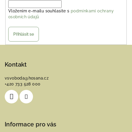
Vložením e-mailu souhlasíte s
podmínkami ochrany
osobních údajů
Přihlásit se
Z
á
p
Kontakt
a
vsvoboda
@
hosana.cz
t
+420 733 528 000
í
Informace pro vás