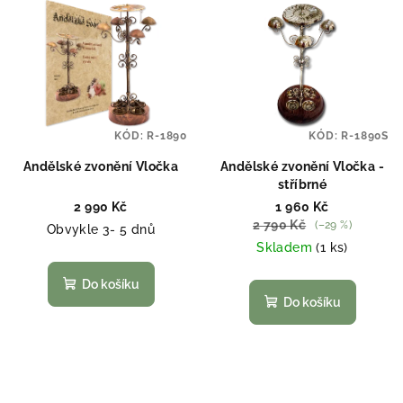
KÓD:
R-1890
KÓD:
R-1890S
Andělské zvonění Vločka
Andělské zvonění Vločka -
stříbrné
2 990 Kč
1 960 Kč
2 790 Kč
(–29 %)
Obvykle 3- 5 dnů
Skladem
(1 ks)
Do košíku
Do košíku