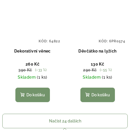
KÓD:
64822
KÓD:
6PR0574
Dekorativní věnec
Děvčátko na lyžích
260 Kč
130 Kč
390 Kč
290 Kč
(–33 %)
(–55 %)
Skladem
(1 ks)
Skladem
(1 ks)
Do košíku
Do košíku
Načíst 24 dalších