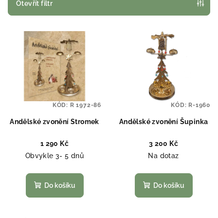
p
Otevřít filtr
r
V
o
ý
d
p
u
i
k
s
t
p
ů
KÓD:
R 1972-86
KÓD:
R-1960
r
o
Andělské zvonění Stromek
Andělské zvonění Šupinka
d
1 290 Kč
3 200 Kč
u
Obvykle 3- 5 dnů
Na dotaz
k
t
Do košíku
Do košíku
ů