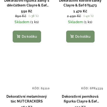
Dekorativní figurka Santy s
Dekorativní kovové sáňky
děvčátkem Clayre & Eef
Clayre & Eef 6Y5473
6PR3927
550 Kč
1 470 Kč
890 Kč
2 490 Kč
(–38 %)
(–40 %)
Skladem
(1 ks)
Skladem
(1 ks)
Do košíku
Do košíku
KÓD:
65110
KÓD:
6PR4339
Dekorativní melaminový
Dekorativní perníková
tác NUTCRACKERS
figurka Clayre & Eef
6PR4339