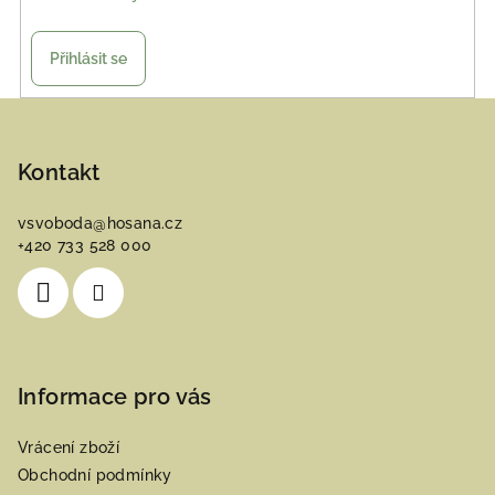
Přihlásit se
Z
á
p
Kontakt
a
vsvoboda
@
hosana.cz
t
+420 733 528 000
í
Informace pro vás
Vrácení zboží
Obchodní podmínky