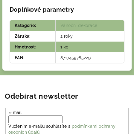
Doplňkové parametry
Kategorie
:
Vánoční dekorace
Záruka
:
2 roky
Hmotnost
:
1 kg
EAN
:
8717459785229
Odebírat newsletter
E-mail
Vložením e-mailu souhlasíte s
podmínkami ochrany
osobních údajů