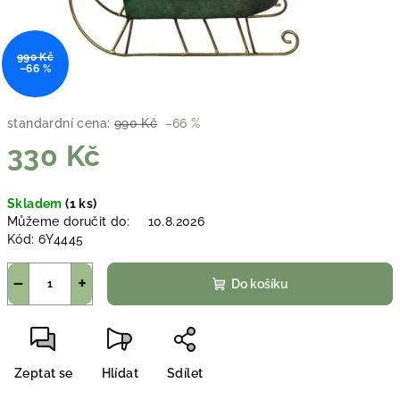
990 Kč
–66 %
standardní cena:
990 Kč
–66 %
330 Kč
Měrná
Skladem
(1 ks)
cena:
Můžeme doručit do:
10.8.2026
Kód:
6Y4445
−
+
Do košíku
Zeptat se
Hlídat
Sdílet