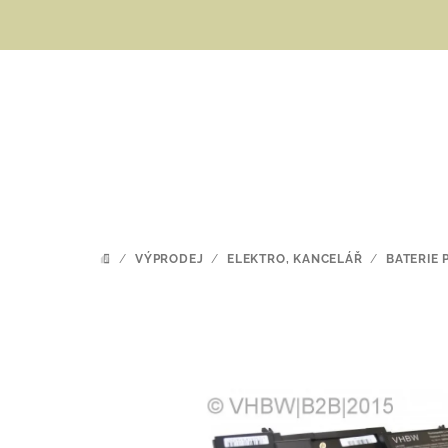
Přejít
na
obsah
/
VÝPRODEJ
/
ELEKTRO, KANCELÁŘ
/
BATERIE
DOMŮ