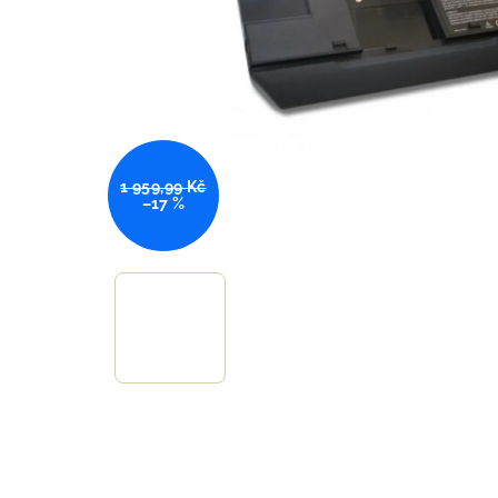
1 959,99 Kč
–17 %