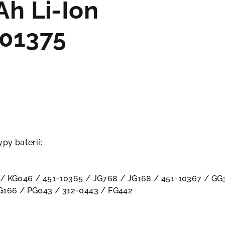
h Li-Ion
01375
py baterií:
 / KG046 / 451-10365 / JG768 / JG168 / 451-10367 / G
JG166 / PG043 / 312-0443 / FG442