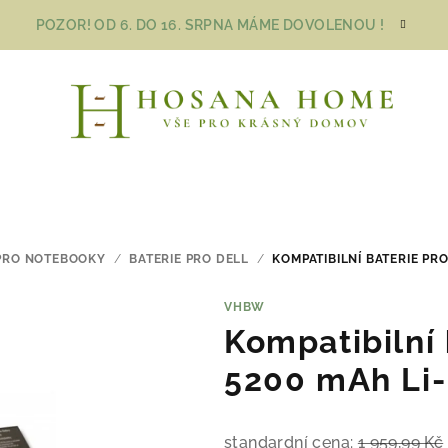
POZOR! OD 6. DO 16. SRPNA MÁME DOVOLENOU !
 PRO NOTEBOOKY
/
BATERIE PRO DELL
/
KOMPATIBILNÍ BATERIE PRO
VHBW
Kompatibilní 
5200 mAh Li
standardní cena:
1 959,99 Kč