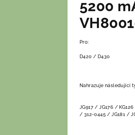
5200 mA
VH8001
Pro:
D420 / D430
Nahrazuje následující ty
JG917 / JG176 / KG126
/ 312-0445 / JG181 / 