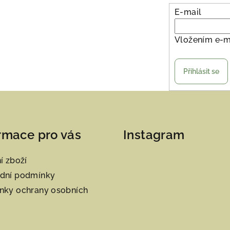
E-mail
Vložením e-m
Přihlásit se
rmace pro vás
Instagram
í zboží
dní podmínky
nky ochrany osobních