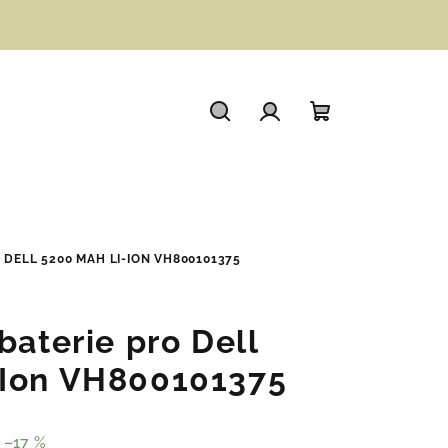
Hledat
Přihlášení
Nákupní
košík
 DELL 5200 MAH LI-ION VH800101375
baterie pro Dell
-Ion VH800101375
–17 %