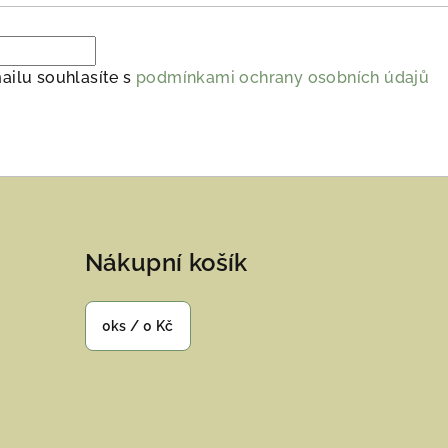
ailu souhlasíte s
podmínkami ochrany osobních údajů
Nákupní košík
0
ks /
0 Kč