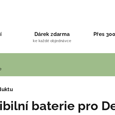
í
Dárek zdarma
Přes 300
ke každé objednávce
e
duktu
bilní baterie pro De