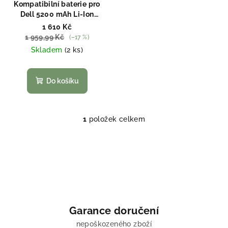
o
Kompatibilní baterie pro
Dell 5200 mAh Li-Ion
d
VH800101375
1 610 Kč
u
1 959,99 Kč
(–17 %)
k
Skladem
(2 ks)
t
ů
Do košíku
1
položek celkem
O
v
l
á
d
a
c
í
Garance doručení
p
nepoškozeného zboží