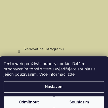
Sledovat na Instagramu
Tento web používá soubory cookie. Dalším
Nákupní košík
procházením tohoto webu vyjadřujete souhlas s
jejich používáním.. Více informací
zde
.
0
ks /
0 Kč
Nastavení
Copyright 2026
Hosana Home
. Všechna práva vyhrazena.
Odmítnout
Souhlasím
Vytvořil Shoptet