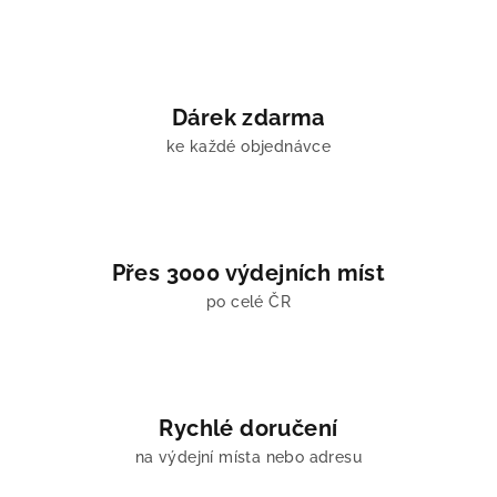
r
v
k
y
v
Dárek zdarma
ý
ke každé objednávce
p
i
s
u
Přes 3000 výdejních míst
po celé ČR
Rychlé doručení
na výdejní místa nebo adresu