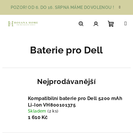
Přejít
POZOR! OD 6. DO 16. SRPNA MÁME DOVOLENOU !
na
obsah
Nákupn
Hledat
Přihlášení
Baterie pro Dell
košík
Nejprodávanější
Kompatibilní baterie pro Dell 5200 mAh
Li-Ion VH800101375
Skladem
(2 ks)
1 610 Kč