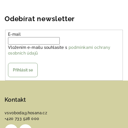
Odebírat newsletter
E-mail
Vložením e-mailu souhlasíte s
podmínkami ochrany
osobních údajů
Přihlásit se
Z
á
p
Kontakt
a
vsvoboda
@
hosana.cz
t
+420 733 528 000
í