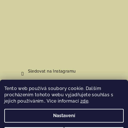
Sledovat na Instagramu
Tento web používá soubory cookie. Dalším
Nákupní košík
procházením tohoto webu vyjadřujete souhlas s
jejich používáním.. Více informací
zde
.
0
ks /
0 Kč
Nastavení