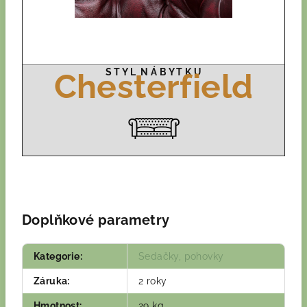
S T Y L N Á B Y T K U
Chesterfield
Doplňkové parametry
Kategorie
:
Sedačky, pohovky
Záruka
:
2 roky
Hmotnost
:
29 kg