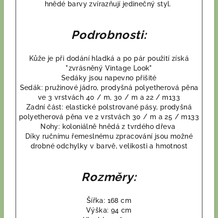
hnědé barvy zvírazňují jedinečný styl.
Podrobnosti:
Kůže je při dodání hladká a po pár použití získá
"zvrásněný Vintage Look"
Sedáky jsou napevno přišité
Sedák: pružinové jádro, prodyšná polyetherová pěna
ve 3 vrstvách 40 / m, 30 / m a 22 / m133
Zadní část: elastické polstrované pásy, prodyšná
polyetherová pěna ve 2 vrstvách 30 / m a 25 / m133
Nohy: koloniálně hnědá z tvrdého dřeva
Díky ručnímu řemeslnému zpracování jsou možné
drobné odchylky v barvě, velikosti a hmotnost
Rozměry:
Šířka: 168 cm
Výška: 94 cm