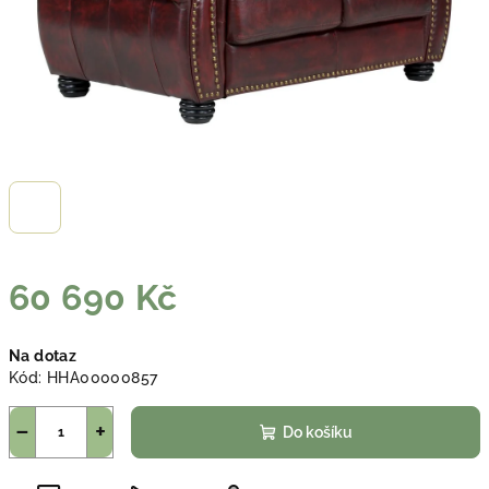
60 690 Kč
Měrná
Na dotaz
cena:
Kód:
HHA00000857
−
+
Do košíku