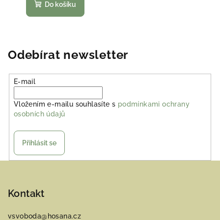
Do košíku
Odebírat newsletter
E-mail
Vložením e-mailu souhlasíte s
podmínkami ochrany
osobních údajů
Přihlásit se
Z
á
p
Kontakt
a
vsvoboda
@
hosana.cz