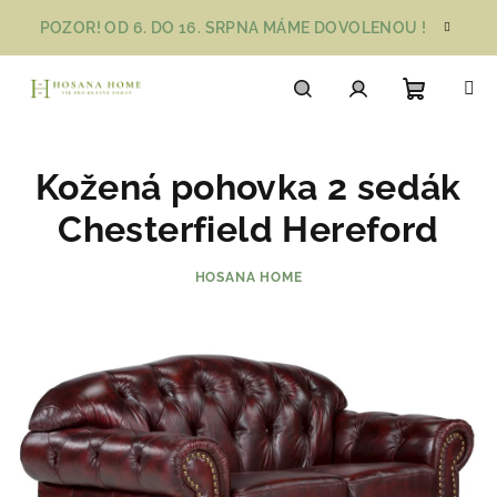
Přejít
POZOR! OD 6. DO 16. SRPNA MÁME DOVOLENOU !
na
obsah
Nákupn
Hledat
Přihlášení
Kožená pohovka 2 sedák
košík
Chesterfield Hereford
HOSANA HOME