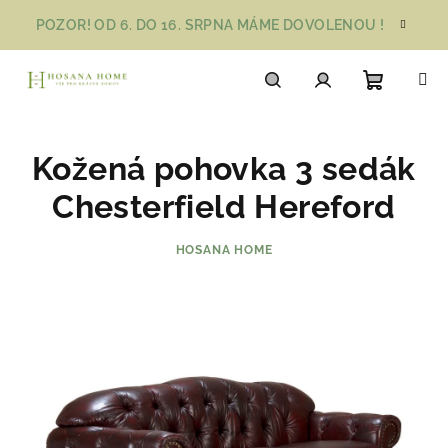
Přejít
POZOR! OD 6. DO 16. SRPNA MÁME DOVOLENOU !
na
obsah
Nákupn
Hledat
Přihlášení
Kožená pohovka 3 sedák
košík
Chesterfield Hereford
HOSANA HOME