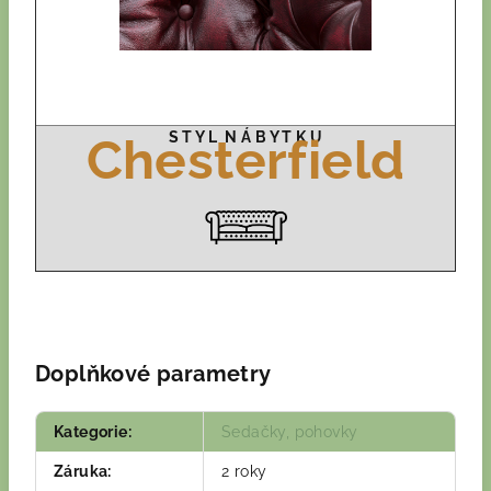
S T Y L N Á B Y T K U
Chesterfield
Doplňkové parametry
Kategorie
:
Sedačky, pohovky
Záruka
:
2 roky