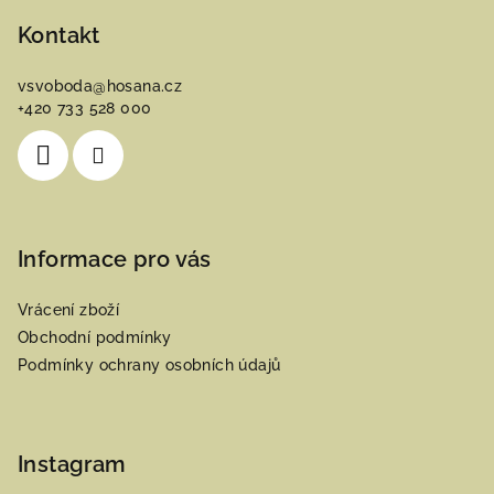
á
p
Kontakt
a
vsvoboda
@
hosana.cz
t
+420 733 528 000
í
Informace pro vás
Vrácení zboží
Obchodní podmínky
Podmínky ochrany osobních údajů
Instagram