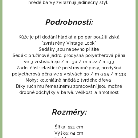
hnědé barvy zvírazňují jedinečný styl.
Podrobnosti:
Kůže je při dodání hladká a po pár použití získá
"zvrásněný Vintage Look"
Sedáky jsou napevno přišité
Sedák: pružinové jádro, prodyšná polyetherová pěna
ve 3 vrstvách 40 / m, 30 / m a 22 / m133
Zadní část: elastické polstrované pásy, prodyšná
polyetherová pěna ve 2 vrstvách 30 / m a 25 / m133
Nohy: koloniálně hnědá z tvrdého dřeva
Díky ručnímu řemeslnému zpracování jsou možné
drobné odchylky v barvě, velikosti a hmotnost
Rozměry:
Šířka: 224 cm
Výška: 94 cm