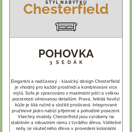
S T Y L N Á B Y T K U
Chesterfield
POHOVKA
3 S E D Á K
Elegantní a nadčasový - klasický design Chesterfield
je vhodný pro každé prostředí a kombinování více
stylů. Sofa je zpracováno s maximální péčí a velkou
pozorností věnovanou detailům. Pravá, hnědá hovězí
kůže je šitá ručně a složitě prošívaná. Integrované
pružinové jádro nabízí příjemné a pohodlné posezení.
Všechny modely Chesterfield jsou vyrobeny na
stabilním a robustním rámu z tvrdého dřeva. Viditelné
nohy ze skutečného dřeva v provedení koloniální