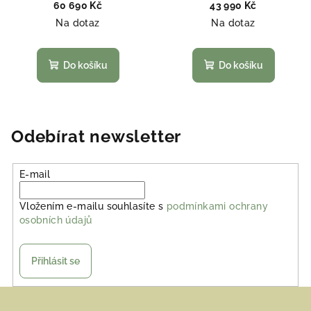
60 690 Kč
43 990 Kč
Na dotaz
Na dotaz
Do košíku
Do košíku
Odebírat newsletter
E-mail
Vložením e-mailu souhlasíte s
podmínkami ochrany
osobních údajů
Přihlásit se
Z