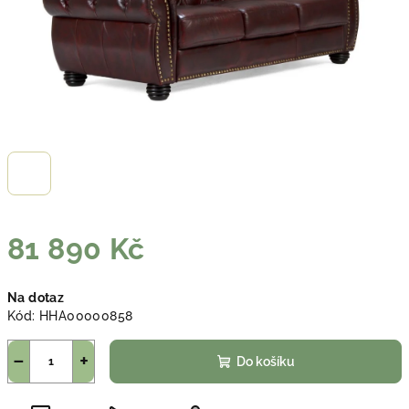
81 890 Kč
Měrná
Na dotaz
cena:
Kód:
HHA00000858
−
+
Do košíku