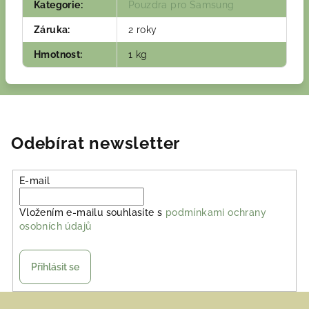
Kategorie
:
Pouzdra pro Samsung
Záruka
:
2 roky
Hmotnost
:
1 kg
Odebírat newsletter
E-mail
Vložením e-mailu souhlasíte s
podmínkami ochrany
osobních údajů
Přihlásit se
Z