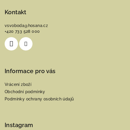
á
p
Kontakt
a
vsvoboda
@
hosana.cz
t
+420 733 528 000
í
Informace pro vás
Vrácení zboží
Obchodní podmínky
Podmínky ochrany osobních údajů
Instagram