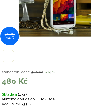
560 Kč
–14 %
standardní cena:
560 Kč
–14 %
480 Kč
Měrná
Skladem
(1 ks)
cena:
Můžeme doručit do:
10.8.2026
Kód:
IMPSC-3364