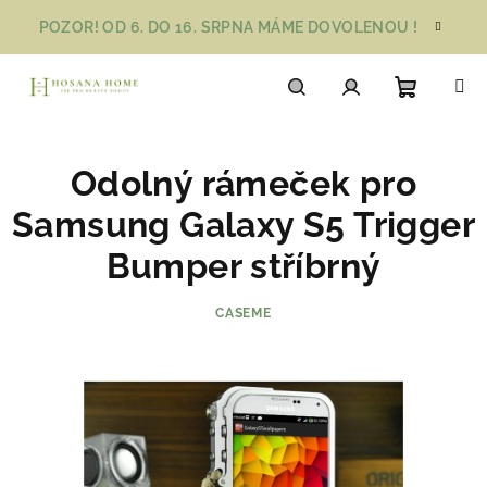
Přejít
POZOR! OD 6. DO 16. SRPNA MÁME DOVOLENOU !
na
obsah
Nákupn
Hledat
Přihlášení
Odolný rámeček pro
košík
Samsung Galaxy S5 Trigger
Bumper stříbrný
CASEME