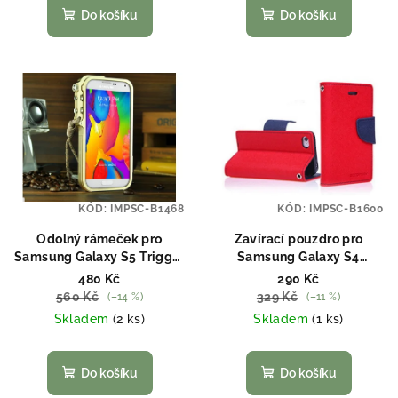
ů
Do košíku
Do košíku
KÓD:
IMPSC-B1468
KÓD:
IMPSC-B1600
Odolný rámeček pro
Zavírací pouzdro pro
Samsung Galaxy S5 Trigger
Samsung Galaxy S4
Bumper zlatý
červené
480 Kč
290 Kč
560 Kč
329 Kč
(–14 %)
(–11 %)
Skladem
(2 ks)
Skladem
(1 ks)
Do košíku
Do košíku