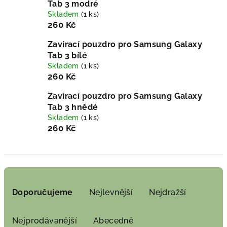
Tab 3 modré
Skladem
(1 ks)
260 Kč
Zavírací pouzdro pro Samsung Galaxy
Tab 3 bílé
Skladem
(1 ks)
260 Kč
Zavírací pouzdro pro Samsung Galaxy
Tab 3 hnědé
Skladem
(1 ks)
260 Kč
Ř
a
Doporučujeme
Nejlevnější
Nejdražší
z
e
Nejprodávanější
Abecedně