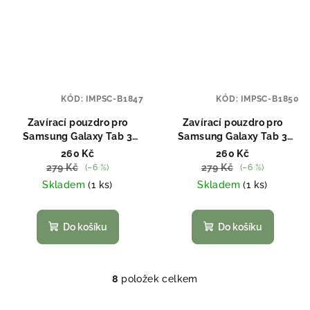
KÓD:
IMPSC-B1847
KÓD:
IMPSC-B1850
Zavírací pouzdro pro
Zavírací pouzdro pro
Samsung Galaxy Tab 3
Samsung Galaxy Tab 3
hnědé
modré
260 Kč
260 Kč
279 Kč
279 Kč
(–6 %)
(–6 %)
Skladem
(1 ks)
Skladem
(1 ks)
Do košíku
Do košíku
8
položek celkem
O
v