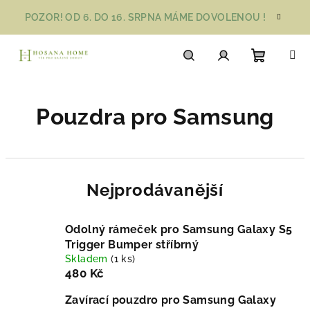
Přejít
POZOR! OD 6. DO 16. SRPNA MÁME DOVOLENOU !
na
obsah
Nákupn
Hledat
Přihlášení
Pouzdra pro Samsung
košík
Nejprodávanější
Odolný rámeček pro Samsung Galaxy S5
Trigger Bumper stříbrný
Skladem
(1 ks)
480 Kč
Zavírací pouzdro pro Samsung Galaxy