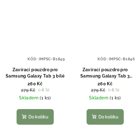
KÓD:
IMPSC-B1849
KÓD:
IMPSC-B1846
Zavírací pouzdro pro
Zavírací pouzdro pro
Samsung Galaxy Tab 3 bílé
Samsung Galaxy Tab 3
černé
260 Kč
260 Kč
279 Kč
279 Kč
(–6 %)
(–6 %)
Skladem
(1 ks)
Skladem
(1 ks)
Do košíku
Do košíku