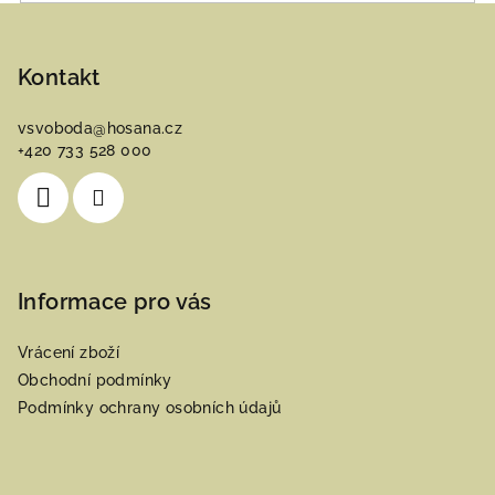
Z
á
p
Kontakt
a
vsvoboda
@
hosana.cz
t
+420 733 528 000
í
Informace pro vás
Vrácení zboží
Obchodní podmínky
Podmínky ochrany osobních údajů