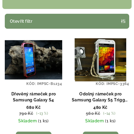
n
í
p
Otevřít filtr
r
V
o
ý
d
p
u
i
k
s
t
p
ů
KÓD:
IMPSC-B1234
KÓD:
IMPSC-3364
r
o
Dřevěný rámeček pro
Odolný rámeček pro
Samsung Galaxy S4
Samsung Galaxy S5 Trigger
d
Bumper stříbrný
680 Kč
480 Kč
u
790 Kč
560 Kč
(–13 %)
(–14 %)
k
Skladem
(1 ks)
Skladem
(1 ks)
t