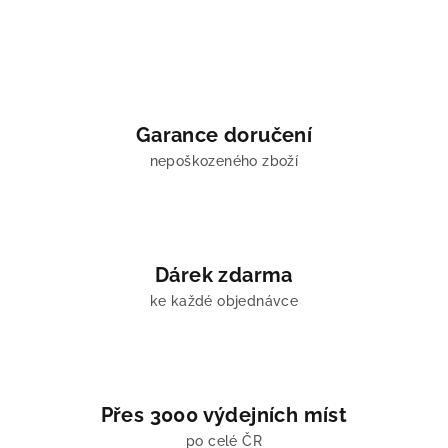
l
á
d
a
c
í
Garance doručení
p
nepoškozeného zboží
r
v
k
y
v
Dárek zdarma
ý
ke každé objednávce
p
i
s
u
Přes 3000 výdejních míst
po celé ČR