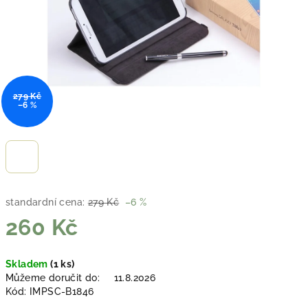
279 Kč
–6 %
standardní cena:
279 Kč
–6 %
260 Kč
Měrná
Skladem
(1 ks)
cena:
Můžeme doručit do:
11.8.2026
Kód:
IMPSC-B1846