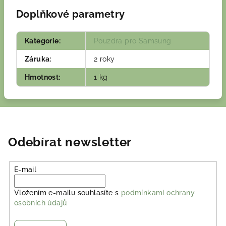
Doplňkové parametry
Kategorie
:
Pouzdra pro Samsung
Záruka
:
2 roky
Hmotnost
:
1 kg
Odebírat newsletter
E-mail
Vložením e-mailu souhlasíte s
podmínkami ochrany
osobních údajů