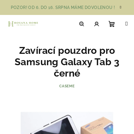
Přejít
POZOR! OD 6. DO 16. SRPNA MÁME DOVOLENOU !
na
obsah
Nákupn
Hledat
Přihlášení
Zavírací pouzdro pro
košík
Samsung Galaxy Tab 3
černé
CASEME