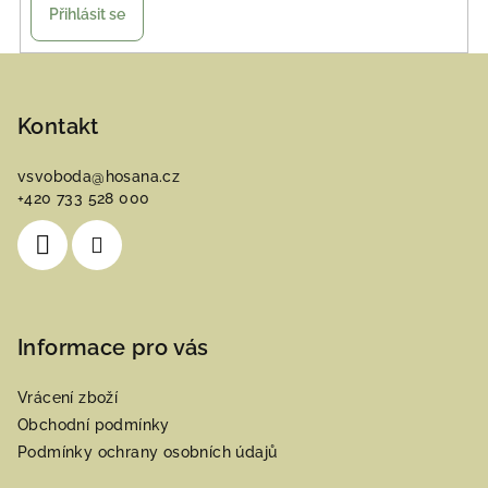
Přihlásit se
Z
á
p
Kontakt
a
vsvoboda
@
hosana.cz
t
+420 733 528 000
í
Informace pro vás
Vrácení zboží
Obchodní podmínky
Podmínky ochrany osobních údajů