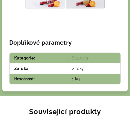
Doplňkové parametry
Kategorie
:
Stolování
Záruka
:
2 roky
Hmotnost
:
1 kg
Související produkty