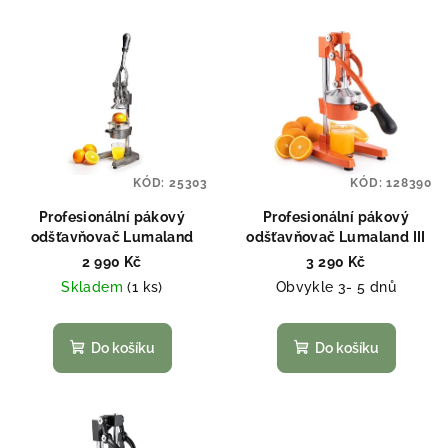
KÓD:
25303
KÓD:
128390
Profesionální pákový
Profesionální pákový
odšťavňovač Lumaland
odšťavňovač Lumaland III
2 990 Kč
3 290 Kč
Skladem
(1 ks)
Obvykle 3- 5 dnů
Do košíku
Do košíku