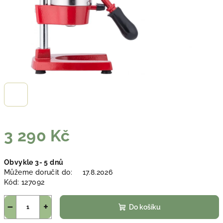
3 290 Kč
Měrná
Obvykle 3- 5 dnů
cena:
Můžeme doručit do:
17.8.2026
Kód:
127092
−
+
Do košíku