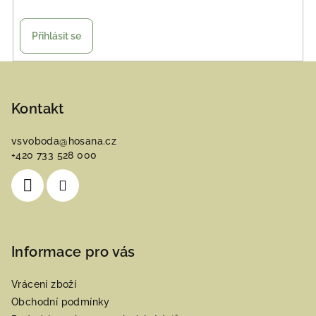
Přihlásit se
Z
á
p
Kontakt
a
vsvoboda
@
hosana.cz
t
+420 733 528 000
í
Informace pro vás
Vrácení zboží
Obchodní podmínky