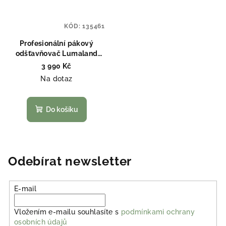
KÓD:
135461
Profesionální pákový
odšťavňovač Lumaland
Premium
3 990 Kč
Na dotaz
Do košíku
Odebírat newsletter
E-mail
Vložením e-mailu souhlasíte s
podmínkami ochrany
osobních údajů