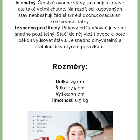
Je chutný.
Čerstvé ovocné šťávy jsou nejen zdravé,
ale také velmi chutné. Na rozdíl od kupovaných
šťáv neobsahují žádná umělá dochucovadla ani
konzervační látky.
Je snadno použitelný.
Pákový odšťavňovač je velmi
snadno použitelný. Stačí do něj vložit ovoce a poté
pákou vylisovat šťávu. Je snadno omyvatelný a
stabilní, díky čtyřem přísavkám.
Rozměry:
Délka:
29 cm
Šířka:
17.5 cm
Výška:
39 cm
Hmotnost:
6,5 kg