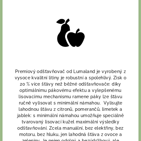
Premiový odšťavňovač od Lumaland je vyrobený z
vysoce kvalitní litiny je robustní a spolehlivý. Zisk o
20 % více šťávy než běžné odšťavňovače: díky
optimálnímu pákovému efektu a vylepšenému
lisovacímu mechanismu ramene páky lze šťávu
ručně vylisovat s minimální námahou. Vylisujte
lahodnou šťávu z citronů, pomerančů, limetek a
jablek: s minimální námahou umožňuje speciálně
tvarovaný lisovací kužel maximální výsledky
odšťavňování. Zcela manuální, bez elektřiny, bez
motoru, bez hluku, jen lahodná šťáva z ovoce a
zeleniny. Je nejen odolný a bezúdržbový, ale