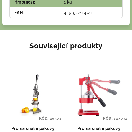
Hmotnost
:
1 kg
EAN
:
4251527414740
Související produkty
KÓD:
25303
KÓD:
127092
Profesionální pákový
Profesionální pákový