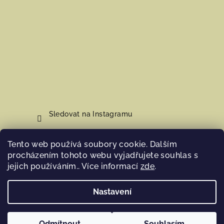
Sledovat na Instagramu
Tento web používá soubory cookie. Dalším
Nákupní košík
procházením tohoto webu vyjadřujete souhlas s
jejich používáním.. Více informací
zde
.
0
ks /
0 Kč
Nastavení
Copyright 2026
Hosana Home
. Všechna práva vyhrazena.
Odmítnout
Souhlasím