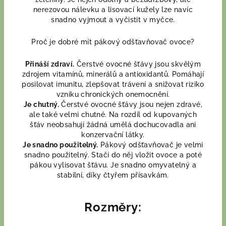
nerezovou nálevku a lisovací kužely lze navíc
snadno vyjmout a vyčistit v myčce.
Proč je dobré mít pákový odšťavňovač ovoce?
Přináší zdraví.
Čerstvé ovocné šťávy jsou skvělým
zdrojem vitamínů, minerálů a antioxidantů. Pomáhají
posilovat imunitu, zlepšovat trávení a snižovat riziko
vzniku chronických onemocnění.
Je chutný.
Čerstvé ovocné šťávy jsou nejen zdravé,
ale také velmi chutné. Na rozdíl od kupovaných
šťáv neobsahují žádná umělá dochucovadla ani
konzervační látky.
Je snadno použitelný.
Pákový odšťavňovač je velmi
snadno použitelný. Stačí do něj vložit ovoce a poté
pákou vylisovat šťávu. Je snadno omyvatelný a
stabilní, díky čtyřem přísavkám.
Rozměry: