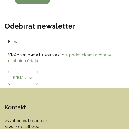
Odebírat newsletter
E-mail
Vložením e-mailu souhlasíte s
podmínkami ochrany
osobních údajů
Přihlásit se
Z
á
p
Kontakt
a
vsvoboda
@
hosana.cz
t
+420 733 528 000