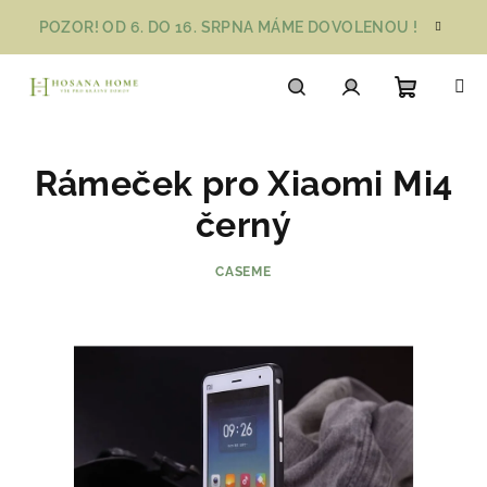
Přejít
POZOR! OD 6. DO 16. SRPNA MÁME DOVOLENOU !
na
obsah
Nákupn
Hledat
Přihlášení
Rámeček pro Xiaomi Mi4
košík
černý
CASEME