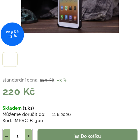
229 Kč
–3 %
standardní cena:
229 Kč
–3 %
220 Kč
Měrná
Skladem
(1 ks)
cena:
Můžeme doručit do:
11.8.2026
Kód:
IMPSC-B1300
−
+
Do košíku