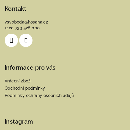
á
p
Kontakt
a
vsvoboda
@
hosana.cz
t
+420 733 528 000
í
Informace pro vás
Vrácení zboží
Obchodní podmínky
Podmínky ochrany osobních údajů
Instagram