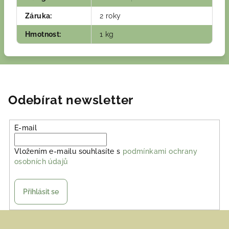
Záruka
:
2 roky
Hmotnost
:
1 kg
Odebírat newsletter
E-mail
Vložením e-mailu souhlasíte s
podmínkami ochrany
osobních údajů
Přihlásit se
Z