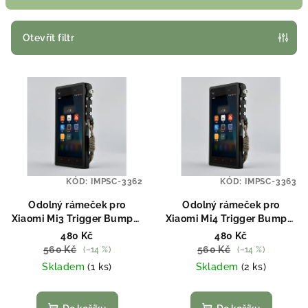
í
p
Otevřít filtr
r
V
o
ý
d
p
u
i
k
s
t
p
ů
KÓD:
IMPSC-3362
KÓD:
IMPSC-3363
r
o
Odolný rámeček pro
Odolný rámeček pro
Xiaomi Mi3 Trigger Bumper
Xiaomi Mi4 Trigger Bumper
d
černý
černý
480 Kč
480 Kč
u
560 Kč
560 Kč
(–14 %)
(–14 %)
k
Skladem
(1 ks)
Skladem
(2 ks)
t
ů