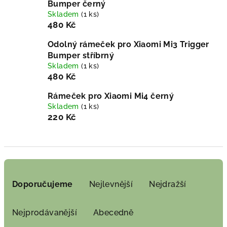
Bumper černý
Skladem
(1 ks)
480 Kč
Odolný rámeček pro Xiaomi Mi3 Trigger
Bumper stříbrný
Skladem
(1 ks)
480 Kč
Rámeček pro Xiaomi Mi4 černý
Skladem
(1 ks)
220 Kč
Ř
a
Doporučujeme
Nejlevnější
Nejdražší
z
e
Nejprodávanější
Abecedně
n