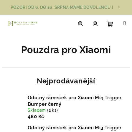
Přejít
POZOR! OD 6. DO 16. SRPNA MÁME DOVOLENOU !
na
obsah
Nákupn
Hledat
Přihlášení
Pouzdra pro Xiaomi
košík
Nejprodávanější
Odolný rámeček pro Xiaomi Mi4 Trigger
Bumper černý
Skladem
(2 ks)
480 Kč
Odolný rámeček pro Xiaomi Mi3 Trigger