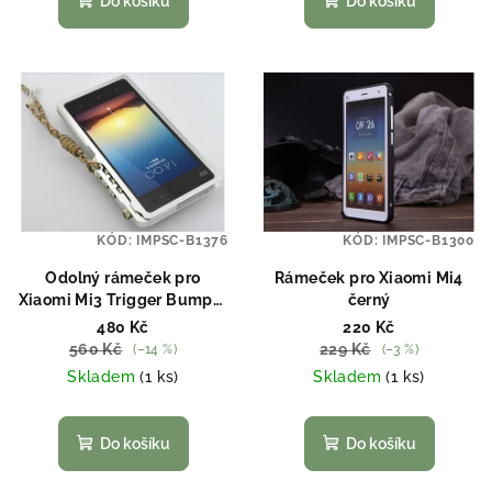
Do košíku
Do košíku
KÓD:
IMPSC-B1376
KÓD:
IMPSC-B1300
Odolný rámeček pro
Rámeček pro Xiaomi Mi4
Xiaomi Mi3 Trigger Bumper
černý
stříbrný
480 Kč
220 Kč
560 Kč
229 Kč
(–14 %)
(–3 %)
Skladem
(1 ks)
Skladem
(1 ks)
Do košíku
Do košíku