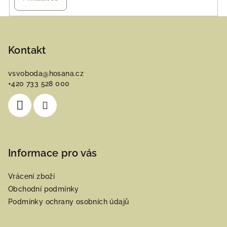
Z
á
p
Kontakt
a
vsvoboda
@
hosana.cz
t
+420 733 528 000
í
Informace pro vás
Vrácení zboží
Obchodní podmínky
Podmínky ochrany osobních údajů