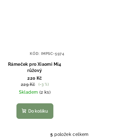
KÓD:
IMPSC-5974
Rámeček pro Xiaomi Mi4
růžový
220 Kč
229 Kč
(–3 %)
Skladem
(2 ks)
Do košíku
5
položek celkem
O