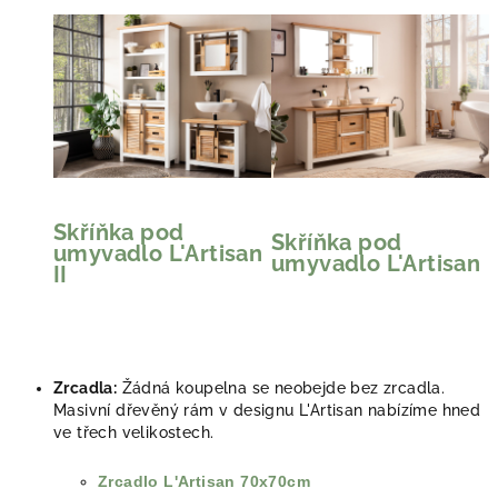
Skříňka pod
Skříňka pod
umyvadlo L'Artisan
umyvadlo L'Artisan
II
Zrcadla:
Žádná koupelna se neobejde bez zrcadla.
Masivní dřevěný rám v designu L'Artisan nabízíme hned
ve třech velikostech.
Zrcadlo L'Artisan 70x70cm