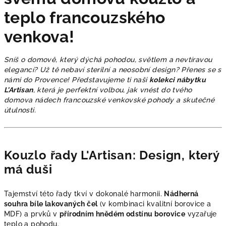
teplo francouzského
venkova!
Sníš o domově, který dýchá pohodou, světlem a nevtíravou
elegancí? Už tě nebaví sterilní a neosobní design? Přenes se s
námi do Provence! Představujeme ti naši
kolekci nábytku
L'Artisan
, která je perfektní volbou, jak vnést do tvého
domova nádech francouzské venkovské pohody a skutečné
útulnosti.
Kouzlo řady L'Artisan: Design, který
má duši
Tajemství této řady tkví v dokonalé harmonii.
Nádherná
souhra bíle lakovaných čel
(v kombinaci kvalitní borovice a
MDF) a prvků v
přírodním hnědém odstínu borovice
vyzařuje
teplo a pohodu.