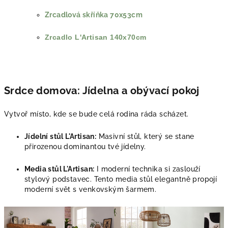
Zrcadlová skříňka 70x53cm
Zrcadlo L'Artisan 140x70cm
Srdce domova: Jídelna a obývací pokoj
Vytvoř místo, kde se bude celá rodina ráda scházet.
Jídelní stůl L'Artisan:
Masivní stůl, který se stane
přirozenou dominantou tvé jídelny.
Media stůl L'Artisan:
I moderní technika si zaslouží
stylový podstavec. Tento media stůl elegantně propojí
moderní svět s venkovským šarmem.