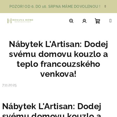
Přejít
POZOR! OD 6. DO 16. SRPNA MÁME DOVOLENOU !
na
obsah
Nákupn
Hledat
Přihlášení
Nábytek L'Artisan: Dodej
košík
svému domovu kouzlo a
teplo francouzského
venkova!
7.11.2025
Nábytek L'Artisan: Dodej
svému domovu kouzlo a