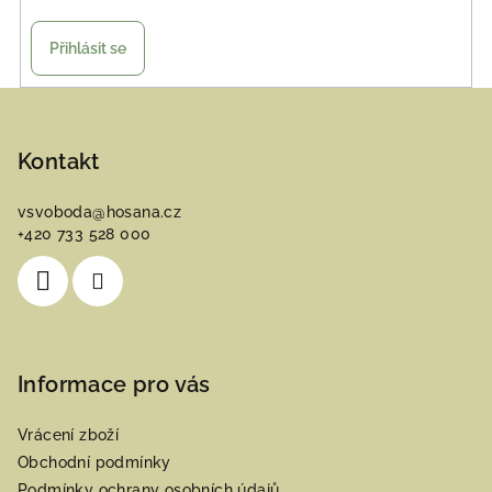
Přihlásit se
Z
á
p
Kontakt
a
vsvoboda
@
hosana.cz
t
+420 733 528 000
í
Informace pro vás
Vrácení zboží
Obchodní podmínky
Podmínky ochrany osobních údajů