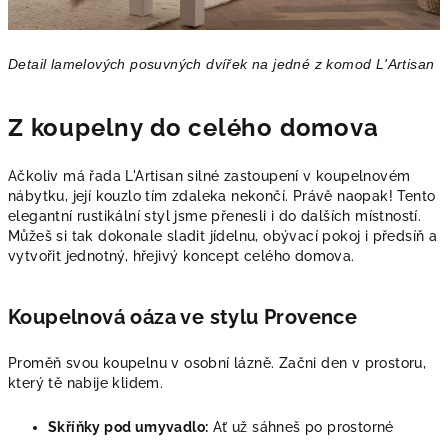
Detail lamelových posuvných dvířek na jedné z komod L'Artisan
Z koupelny do celého domova
Ačkoliv má řada L'Artisan silné zastoupení v koupelnovém
nábytku, její kouzlo tím zdaleka nekončí. Právě naopak! Tento
elegantní rustikální styl jsme přenesli i do dalších místností.
Můžeš si tak dokonale sladit jídelnu, obývací pokoj i předsíň a
vytvořit jednotný, hřejivý koncept celého domova.
Koupelnová oáza ve stylu Provence
Proměň svou koupelnu v osobní lázně. Začni den v prostoru,
který tě nabije klidem.
Skříňky pod umyvadlo:
Ať už sáhneš po prostorné